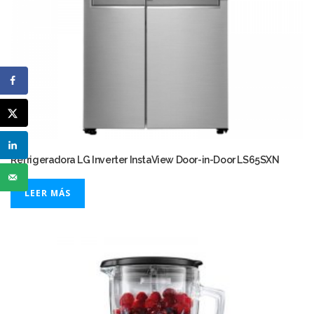
Refrigeradora LG Inverter InstaView Door-in-Door LS65SXN
LEER MÁS