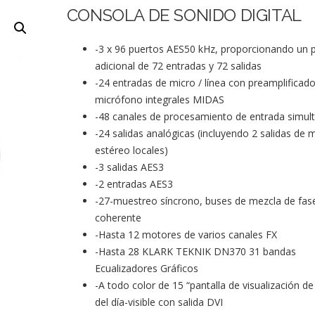
CONSOLA DE SONIDO DIGITAL
-3 x 96 puertos AES50 kHz, proporcionando un 
adicional de 72 entradas y 72 salidas
-24 entradas de micro / línea con preamplificad
micrófono integrales MIDAS
-48 canales de procesamiento de entrada simul
-24 salidas analógicas (incluyendo 2 salidas de 
estéreo locales)
-3 salidas AES3
-2 entradas AES3
-27-muestreo síncrono, buses de mezcla de fas
coherente
-Hasta 12 motores de varios canales FX
-Hasta 28 KLARK TEKNIK DN370 31 bandas
Ecualizadores Gráficos
-A todo color de 15 “pantalla de visualización de 
del día-visible con salida DVI