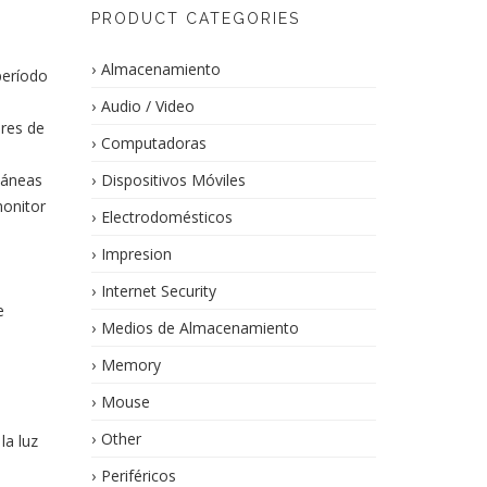
PRODUCT CATEGORIES
Almacenamiento
período
Audio / Video
ores de
Computadoras
táneas
Dispositivos Móviles
monitor
Electrodomésticos
Impresion
Internet Security
e
Medios de Almacenamiento
Memory
Mouse
Other
la luz
Periféricos