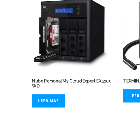
Nube Personal My Cloud Expert EX4100
TERMIN
WD
LEER
LEER MÁS