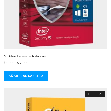
de
producto
McAfee Livesafe Antivirus
El
El
$
39.00
$
29.00
precio
precio
original
actual
AÑADIR AL CARRITO
era:
es:
$39.00.
$29.00.
¡OFERTA!