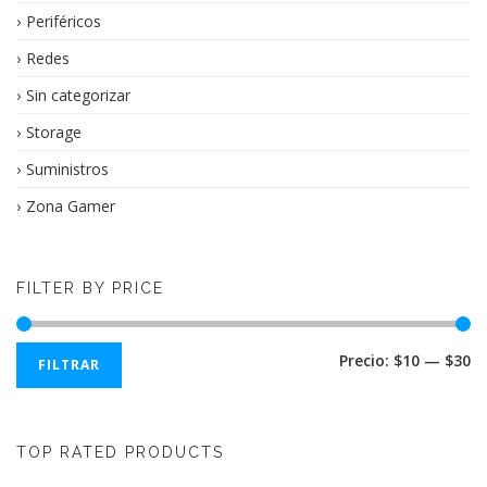
Periféricos
Redes
Sin categorizar
Storage
Suministros
Zona Gamer
FILTER BY PRICE
Pr
Pr
Precio:
$10
—
$30
FILTRAR
m
m
TOP RATED PRODUCTS