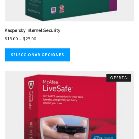
Kaspersky Internet Security
$
15.00
–
$
25.00
Este
SELECCIONAR OPCIONES
producto
tiene
múltiples
variantes.
¡OFERTA!
Las
opciones
se
pueden
elegir
en
la
página