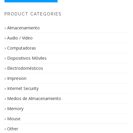
era:
es:
$15.00.
$12.00.
PRODUCT CATEGORIES
Almacenamiento
Audio / Video
Computadoras
Dispositivos Móviles
Electrodomésticos
Impresion
Internet Security
Medios de Almacenamiento
Memory
Mouse
Other