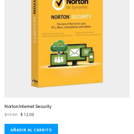
Norton Internet Security
El
El
$
15.00
$
12.00
precio
precio
original
actual
AÑADIR AL CARRITO